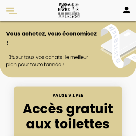
Vous achetez, vous économisez
!
Comment ça marche ?
-3% sur tous vos achats : le meilleur
plan pour toute l’année !
Espace client
Sécurité
PAUSE V.I.PEE
Accès gratuit
FAQ
aux toilettes