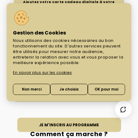
Ajoutez votre carte cadeau digitale à votre
wallet et scannez le QR code pour accéder aux
toilettes *
Gestion des Cookies
Nous utilisons des cookies nécessaires au bon
OFFRE CARTE CADEAU
fonctionnement du site. D'autres services peuvent
10€ en carte
être utilisés pour mesurer notre audience,
entretenir la relation avec vous et vous proposer la
meilleure expérience possible.
cadeau
En savoir plus sur les cookies
pour les premiers 150 points cagnottés, puis 5€
Non merci
Je choisis
OK pour moi
aux paliers suivants (voir conditions) *
JE M'INSCRIS AU PROGRAMME
Comment ça marche
?